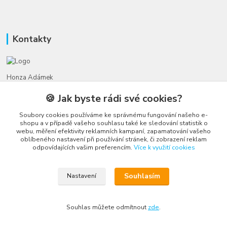
Kontakty
Honza Adámek
+420 775 231 066
🍪 Jak byste rádi své cookies?
(Po-Ne, 9-21 hod.)
Soubory cookies používáme ke správnému fungování našeho e-
honza@autahracky.cz
shopu a v případě vašeho souhlasu také ke sledování statistik o
webu, měření efektivity reklamních kampaní, zapamatování vašeho
oblíbeného nastavení při používání stránek, či zobrazení reklam
odpovídajících vašim preferencím.
Více k využití cookies
Souhlasím
Nastavení
Upravit sběr cookies.
Souhlas můžete odmítnout
zde
.
Vytvořeno na
Eshop-rychle.cz