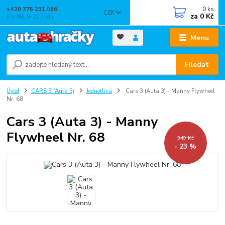
0
ks
+420 775 231 066
CZK
za
0 Kč
(Po-Ne, 9-21 hod.)
Menu
Hledat
Úvod
CARS 3 (Auta 3)
Jednotlivá
Cars 3 (Auta 3) - Manny Flywheel
Nr. 68
Cars 3 (Auta 3) - Manny
Flywheel Nr. 68
349 Kč
- 23 %