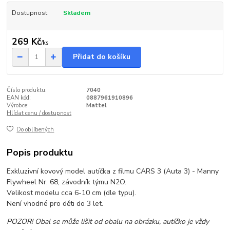
Dostupnost
Skladem
269 Kč
/
ks
Přidat do košíku
Číslo produktu:
7040
EAN kód:
0887961910896
Výrobce:
Mattel
Hlídat cenu / dostupnost
Do oblíbených
Popis produktu
Exkluzivní kovový model autíčka z filmu CARS 3 (Auta 3) - Manny
Flywheel Nr. 68, závodník týmu N2O.
Velikost modelu cca 6-10 cm (dle typu).
Není vhodné pro děti do 3 let.
POZOR! Obal se může lišit od obalu na obrázku, autíčko je vždy