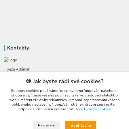
Kontakty
Honza Adámek
+420 775 231 066
🍪 Jak byste rádi své cookies?
(Po-Ne, 9-21 hod.)
Soubory cookies používáme ke správnému fungování našeho e-
honza@autahracky.cz
shopu a v případě vašeho souhlasu také ke sledování statistik o
webu, měření efektivity reklamních kampaní, zapamatování vašeho
oblíbeného nastavení při používání stránek, či zobrazení reklam
odpovídajících vašim preferencím.
Více k využití cookies
Souhlasím
Nastavení