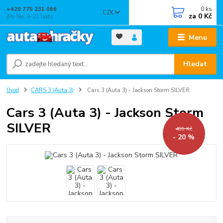
0
ks
+420 775 231 066
CZK
za
0 Kč
(Po-Ne, 9-21 hod.)
Menu
Hledat
Úvod
CARS 3 (Auta 3)
Cars 3 (Auta 3) - Jackson Storm SILVER
Cars 3 (Auta 3) - Jackson Storm
SILVER
499 Kč
- 20 %