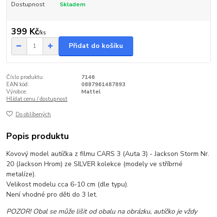
Dostupnost
Skladem
399 Kč
/
ks
Přidat do košíku
Číslo produktu:
7146
EAN kód:
0887961487893
Výrobce:
Mattel
Hlídat cenu / dostupnost
Do oblíbených
Popis produktu
Kovový model autíčka z filmu CARS 3 (Auta 3) - Jackson Storm Nr.
20 (Jackson Hrom) ze SILVER kolekce (modely ve stříbrné
metalíze).
Velikost modelu cca 6-10 cm (dle typu).
Není vhodné pro děti do 3 let.
POZOR! Obal se může lišit od obalu na obrázku, autíčko je vždy