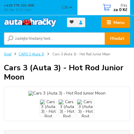
0
ks
+420 775 231 066
CZK
za
0 Kč
(Po-Ne, 9-21 hod.)
Menu
Hledat
Úvod
CARS 3 (Auta 3)
Cars 3 (Auta 3) - Hot Rod Junior Moon
Cars 3 (Auta 3) - Hot Rod Junior
Moon