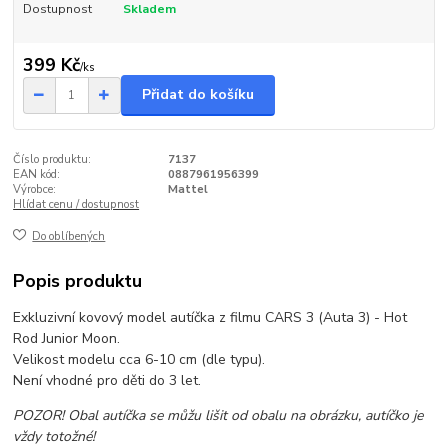
Dostupnost
Skladem
399 Kč
/
ks
Přidat do košíku
Číslo produktu:
7137
EAN kód:
0887961956399
Výrobce:
Mattel
Hlídat cenu / dostupnost
Do oblíbených
Popis produktu
Exkluzivní kovový model autíčka z filmu CARS 3 (Auta 3) - Hot
Rod Junior Moon.
Velikost modelu cca 6-10 cm (dle typu).
Není vhodné pro děti do 3 let.
POZOR! Obal autíčka se můžu lišit od obalu na obrázku, autíčko je
vždy totožné!