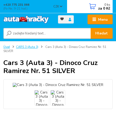
0
ks
+420 775 231 066
CZK
za
0 Kč
(Po-Ne, 9-21 hod.)
Menu
Hledat
Úvod
CARS 3 (Auta 3)
Cars 3 (Auta 3) - Dinoco Cruz Ramirez Nr. 51
SILVER
Cars 3 (Auta 3) - Dinoco Cruz
Ramirez Nr. 51 SILVER