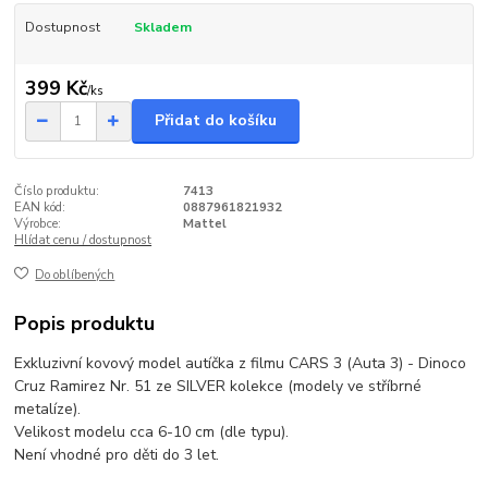
Dostupnost
Skladem
399 Kč
/
ks
Přidat do košíku
Číslo produktu:
7413
EAN kód:
0887961821932
Výrobce:
Mattel
Hlídat cenu / dostupnost
Do oblíbených
Popis produktu
Exkluzivní kovový model autíčka z filmu CARS 3 (Auta 3) - Dinoco
Cruz Ramirez Nr. 51 ze SILVER kolekce (modely ve stříbrné
metalíze).
Velikost modelu cca 6-10 cm (dle typu).
Není vhodné pro děti do 3 let.