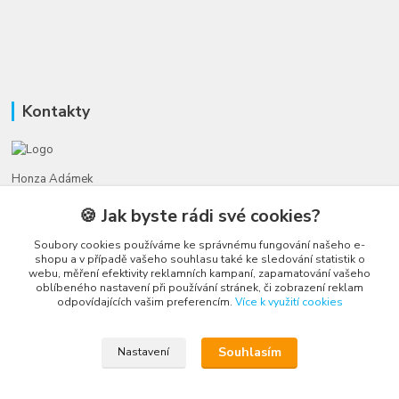
Kontakty
Honza Adámek
+420 775 231 066
🍪 Jak byste rádi své cookies?
(Po-Ne, 9-21 hod.)
Soubory cookies používáme ke správnému fungování našeho e-
honza@autahracky.cz
shopu a v případě vašeho souhlasu také ke sledování statistik o
webu, měření efektivity reklamních kampaní, zapamatování vašeho
oblíbeného nastavení při používání stránek, či zobrazení reklam
odpovídajících vašim preferencím.
Více k využití cookies
Souhlasím
Nastavení
Upravit sběr cookies.