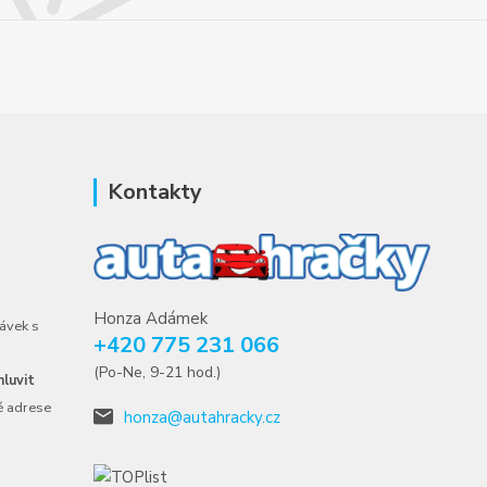
Kontakty
Honza Adámek
ávek s
+420 775 231 066
(Po-Ne, 9-21 hod.)
luvit
é adrese
honza@autahracky.cz