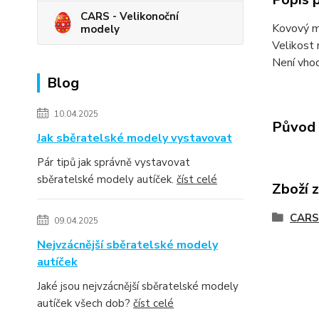
CARS - Velikonoční
Kovový m
modely
Velikost 
Není vhod
Blog
10.04.2025
Původ 
Jak sběratelské modely vystavovat
Pár tipů jak správně vystavovat
sběratelské modely autíček.
číst celé
Zboží 
CARS 
09.04.2025
Nejvzácnější sběratelské modely
autíček
Jaké jsou nejvzácnější sběratelské modely
autíček všech dob?
číst celé