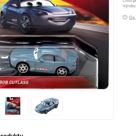
Číslo p
Výrobc
Do 
produktu