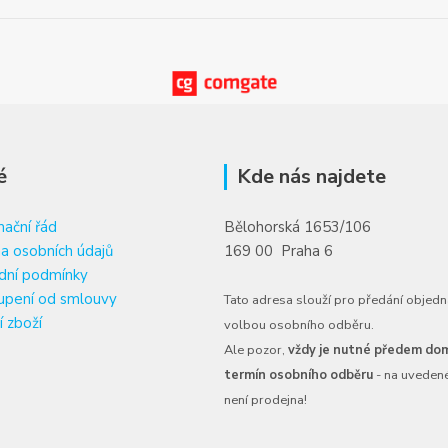
é
Kde nás najdete
ační řád
Bělohorská 1653/106
a osobních údajů
169 00 Praha 6
dní podmínky
upení od smlouvy
Tato adresa slouží pro předání objedn
í zboží
volbou osobního odběru.
Ale pozor,
vždy je nutné předem dom
termín osobního odběru
- na uveden
není prodejna!