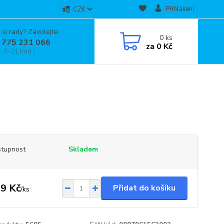
Přihlášení
CZK
 si rady? Zavolejte.
0
ks
 775 231 066
za
0 Kč
, 9-21 hod.)
tupnost
Skladem
9 Kč
Přidat do košíku
/
ks