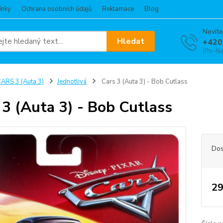
ínky
Ochrana osobních údajů
Reklamace
Blog
Nevíte
Hledat
+420
(Po-Ne
ARS 3 (Auta 3)
Jednotlivá
Cars 3 (Auta 3) - Bob Cutlass
 3 (Auta 3) - Bob Cutlass
Dos
29