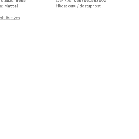
roduktu:
5685
EAN kód:
0887961562002
e:
Mattel
Hlídat cenu / dostupnost
oblíbených