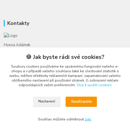
Kontakty
Honza Adámek
+420 775 231 066
🍪 Jak byste rádi své cookies?
(Po-Ne, 9-21 hod.)
Soubory cookies používáme ke správnému fungování našeho e-
honza@autahracky.cz
shopu a v případě vašeho souhlasu také ke sledování statistik o
webu, měření efektivity reklamních kampaní, zapamatování vašeho
oblíbeného nastavení při používání stránek, či zobrazení reklam
odpovídajících vašim preferencím.
Více k využití cookies
Souhlasím
Nastavení
Upravit sběr cookies.
Souhlas můžete odmítnout
zde
.
Vytvořeno na
Eshop-rychle.cz