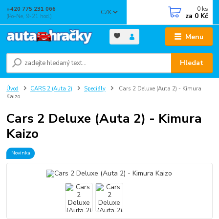
0
ks
+420 775 231 066
CZK
za
0 Kč
(Po-Ne, 9-21 hod.)
Menu
Hledat
Úvod
CARS 2 (Auta 2)
Speciály
Cars 2 Deluxe (Auta 2) - Kimura
Kaizo
Cars 2 Deluxe (Auta 2) - Kimura
Kaizo
Novinka