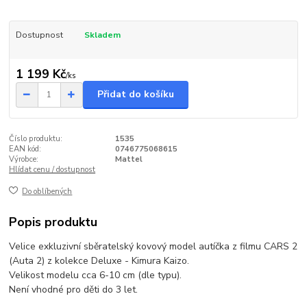
Dostupnost
Skladem
1 199 Kč
/
ks
Přidat do košíku
Číslo produktu:
1535
EAN kód:
0746775068615
Výrobce:
Mattel
Hlídat cenu / dostupnost
Do oblíbených
Popis produktu
Velice exkluzivní sběratelský kovový model autíčka z filmu CARS 2
(Auta 2) z kolekce Deluxe - Kimura Kaizo.
Velikost modelu cca 6-10 cm (dle typu).
Není vhodné pro děti do 3 let.