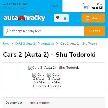
0
ks
+420 775 231 066
CZK
za
0 Kč
(Po-Ne, 9-21 hod.)
Menu
Hledat
Úvod
CARS 2 (Auta 2)
Jednotlivá
Cars 2 (Auta 2) - Shu Todoroki
Cars 2 (Auta 2) - Shu Todoroki
Dostupnost
Není skladem