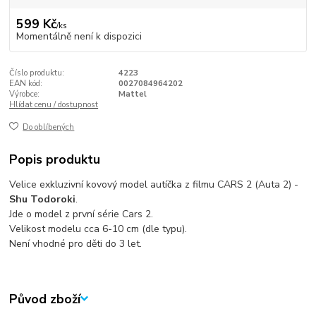
599 Kč
/
ks
Momentálně není k dispozici
Číslo produktu:
4223
EAN kód:
0027084964202
Výrobce:
Mattel
Hlídat cenu / dostupnost
Do oblíbených
Popis produktu
Velice exkluzivní kovový model autíčka z filmu CARS 2 (Auta 2) -
Shu Todoroki
.
Jde o model z první série Cars 2.
Velikost modelu cca 6-10 cm (dle typu).
Není vhodné pro děti do 3 let.
Původ zboží