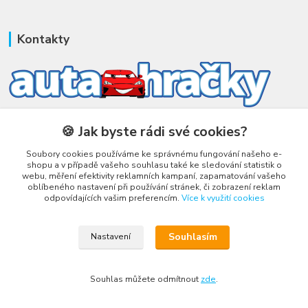
Kontakty
Honza Adámek
🍪 Jak byste rádi své cookies?
+420 775 231 066
(Po-Ne, 9-21 hod.)
Soubory cookies používáme ke správnému fungování našeho e-
shopu a v případě vašeho souhlasu také ke sledování statistik o
honza@autahracky.cz
webu, měření efektivity reklamních kampaní, zapamatování vašeho
oblíbeného nastavení při používání stránek, či zobrazení reklam
odpovídajících vašim preferencím.
Více k využití cookies
Souhlasím
Nastavení
Upravit sběr cookies.
Souhlas můžete odmítnout
zde
.