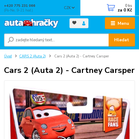
0
ks
+420 775 231 066
CZK
za
0 Kč
(Po-Ne, 9-21 hod.)
Menu
Hledat
Úvod
CARS 2 (Auta 2)
Cars 2 (Auta 2) - Cartney Carsper
Cars 2 (Auta 2) - Cartney Carsper