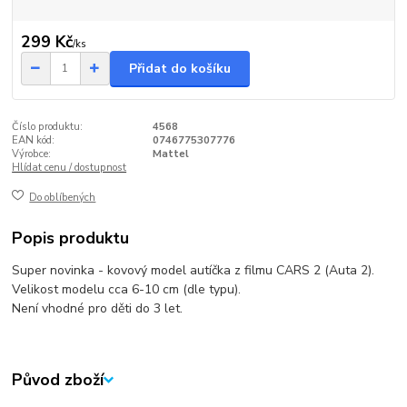
299 Kč
/
ks
Přidat do košíku
Číslo produktu:
4568
EAN kód:
0746775307776
Výrobce:
Mattel
Hlídat cenu / dostupnost
Do oblíbených
Popis produktu
Super novinka - kovový model autíčka z filmu CARS 2 (Auta 2).
Velikost modelu cca 6-10 cm (dle typu).
Není vhodné pro děti do 3 let.
Původ zboží