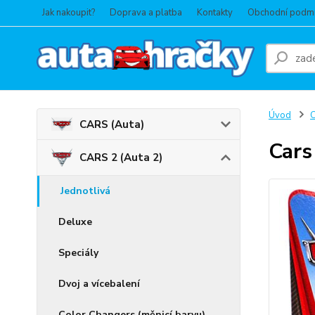
Jak nakoupit?
Doprava a platba
Kontakty
Obchodní podm
Úvod
C
CARS (Auta)
Cars
CARS 2 (Auta 2)
Jednotlivá
Deluxe
Speciály
Dvoj a vícebalení
Color Changers (měnicí barvu)