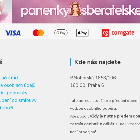
é
Kde nás najdete
ační řád
Bělohorská 1653/106
a osobních údajů
169 00 Praha 6
dní podmínky
upení od smlouvy
Tato adresa slouží pro předání objedn
í zboží
volbou osobního odběru.
Ale pozor,
vždy je nutné předem dom
termín osobního odběru
- na uveden
není prodejna!