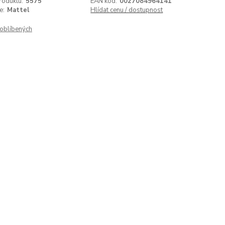
roduktu:
5575
EAN kód:
0027084964141
e:
Mattel
Hlídat cenu / dostupnost
oblíbených