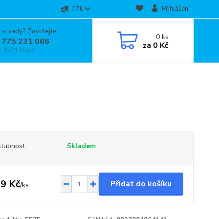
Přihlášení
CZK
 si rady? Zavolejte.
0
ks
 775 231 066
za
0 Kč
, 9-21 hod.)
tupnost
Skladem
9 Kč
Přidat do košíku
/
ks