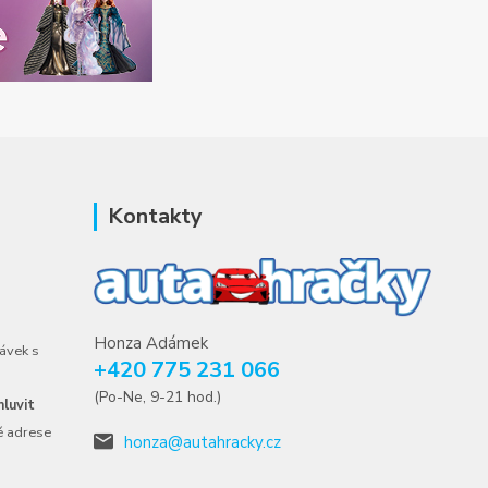
Kontakty
Honza Adámek
ávek s
+420 775 231 066
(Po-Ne, 9-21 hod.)
luvit
é adrese
honza@autahracky.cz