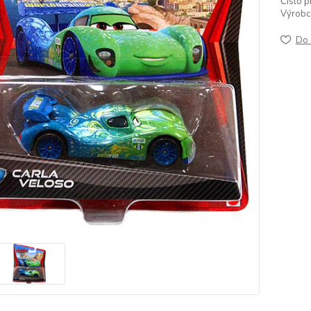
Číslo p
Výrobc
Do 