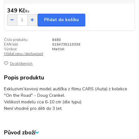
349 Kč
/
ks
Přidat do košíku
Číslo produktu:
8480
EAN kód:
0194735110339
Výrobce:
Mattel
Hlídat cenu / dostupnost
Do oblíbených
Popis produktu
Exkluzivní kovový model autíčka z filmu CARS (Auta) z kolekce
"On the Road" - Doug Crankel.
Velikost modelu cca 6-10 cm (dle typu).
Není vhodné pro děti do 3 let.
Původ zboží