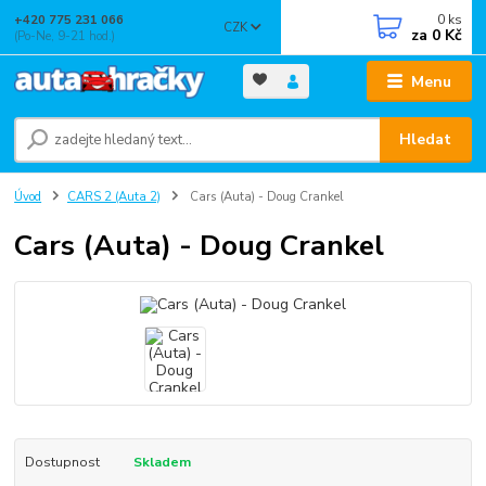
0
ks
+420 775 231 066
CZK
za
0 Kč
(Po-Ne, 9-21 hod.)
Menu
Hledat
Úvod
CARS 2 (Auta 2)
Cars (Auta) - Doug Crankel
Cars (Auta) - Doug Crankel
Dostupnost
Skladem