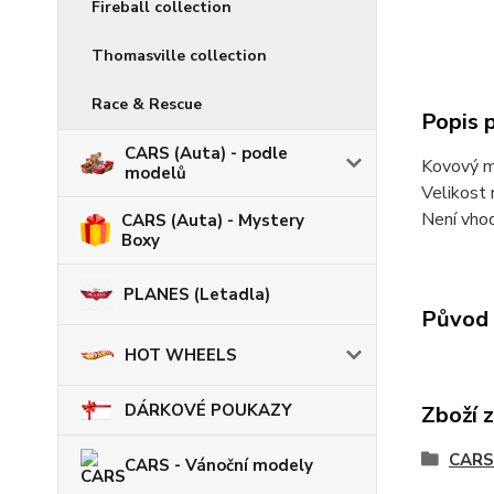
Fireball collection
Thomasville collection
Race & Rescue
Popis 
CARS (Auta) - podle
Kovový mo
modelů
Velikost 
Není vhod
CARS (Auta) - Mystery
Boxy
PLANES (Letadla)
Původ 
HOT WHEELS
DÁRKOVÉ POUKAZY
Zboží 
CARS 
CARS - Vánoční modely