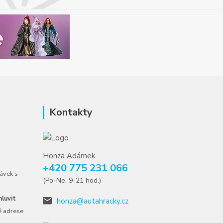
Kontakty
Honza Adámek
+420 775 231 066
ávek s
(Po-Ne, 9-21 hod.)
luvit
honza@autahracky.cz
é adrese