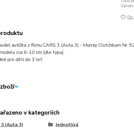
Číslo p
Výrobc
Do 
produktu
del autíčka z filmu CARS 3 (Auta 3) - Murray Clutchburn Nr. 92
modelu cca 6-10 cm (dle typu).
né pro děti do 3 let.
zboží
zařazeno v kategoriích
3 (Auta 3)
Jednotlivá