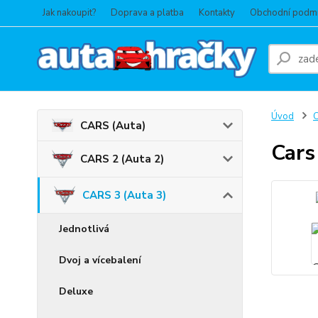
Jak nakoupit?
Doprava a platba
Kontakty
Obchodní podm
Úvod
C
CARS (Auta)
Cars
CARS 2 (Auta 2)
CARS 3 (Auta 3)
Jednotlivá
Dvoj a vícebalení
Deluxe