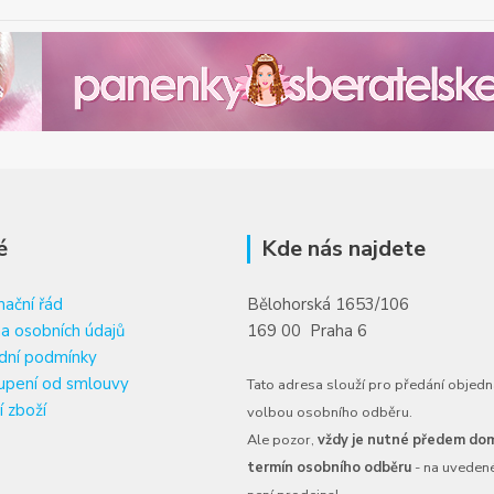
é
Kde nás najdete
ační řád
Bělohorská 1653/106
a osobních údajů
169 00 Praha 6
dní podmínky
upení od smlouvy
Tato adresa slouží pro předání objedn
í zboží
volbou osobního odběru.
Ale pozor,
vždy je nutné předem dom
termín osobního odběru
- na uveden