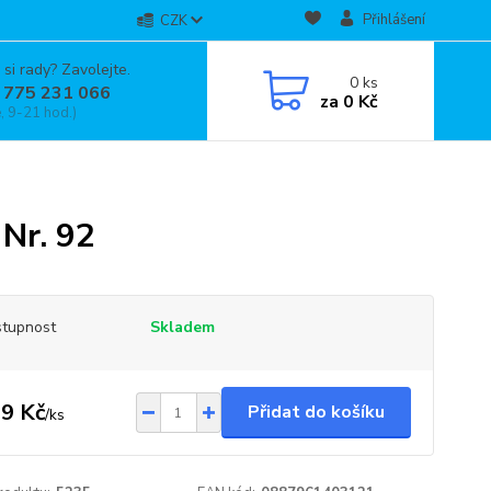
Přihlášení
CZK
 si rady? Zavolejte.
0
ks
 775 231 066
za
0 Kč
, 9-21 hod.)
 Nr. 92
tupnost
Skladem
9 Kč
Přidat do košíku
/
ks