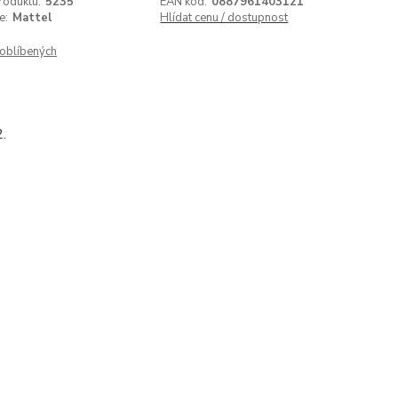
roduktu:
5235
EAN kód:
0887961403121
e:
Mattel
Hlídat cenu / dostupnost
oblíbených
.